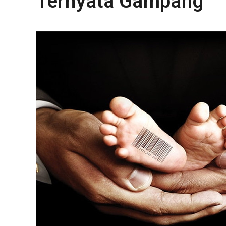
Ternyata Gampang