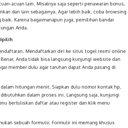
acuan-acuan lain. Misalnya saja seperti penawaran bonus,
nkan dan lain sebagainya. Agar lebih baik, coba browsing
 baik. Karena bagaimanapun juga, pemilihan bandar
tungan Anda.
ipilih
ndaftaran. Mendaftarkan diri ke situs togel resmi online
 Benar, Anda tidak bisa langsung kunjungi website dan
bagai member dulu agar taruhan dapat Anda pasang di
n dalam hitungan menit. Siapkan dulu nomor kontak hp,
 dibutuhkan dalam proses ini. Langsung saja, kunjungi
 menu bertuliskan daftar atau register dan klik menu
mukan sebuah formulir. Formulir ini memang khusus