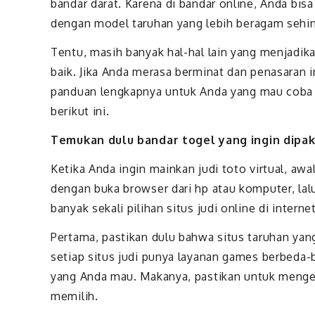
bandar darat. Karena di bandar online, Anda bis
dengan model taruhan yang lebih beragam seh
Tentu, masih banyak hal-hal lain yang menjadik
baik. Jika Anda merasa berminat dan penasaran i
panduan lengkapnya untuk Anda yang mau coba pe
berikut ini.
Temukan dulu bandar togel yang ingin dipak
Ketika Anda ingin mainkan judi toto virtual, aw
dengan buka browser dari hp atau komputer, lalu
banyak sekali pilihan situs judi online di internet,
Pertama, pastikan dulu bahwa situs taruhan yan
setiap situs judi punya layanan games berbeda-
yang Anda mau. Makanya, pastikan untuk menge
memilih.