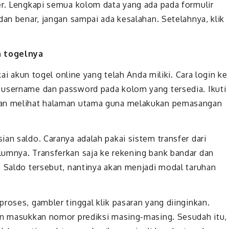
er. Lengkapi semua kolom data yang ada pada formulir
dan benar, jangan sampai ada kesalahan. Setelahnya, klik
n togelnya
kai akun togel online yang telah Anda miliki. Cara login ke
 username dan password pada kolom yang tersedia. Ikuti
dan melihat halaman utama guna melakukan pemasangan
an saldo. Caranya adalah pakai sistem transfer dari
lumnya. Transferkan saja ke rekening bank bandar dan
. Saldo tersebut, nantinya akan menjadi modal taruhan
roses, gambler tinggal klik pasaran yang diinginkan.
dan masukkan nomor prediksi masing-masing. Sesudah itu,