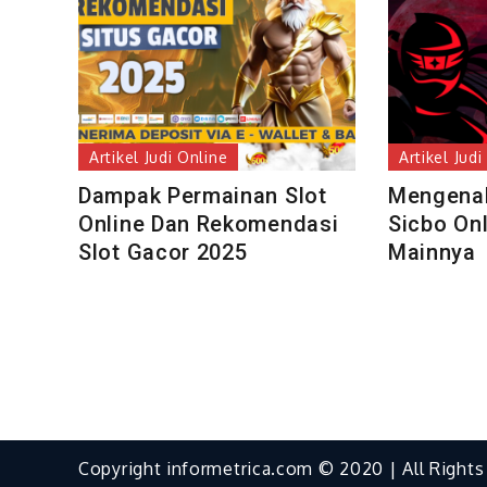
Artikel Judi Online
Artikel Judi
Dampak Permainan Slot
Mengenal
Online Dan Rekomendasi
Sicbo On
Slot Gacor 2025
Mainnya
Copyright informetrica.com © 2020 | All Right