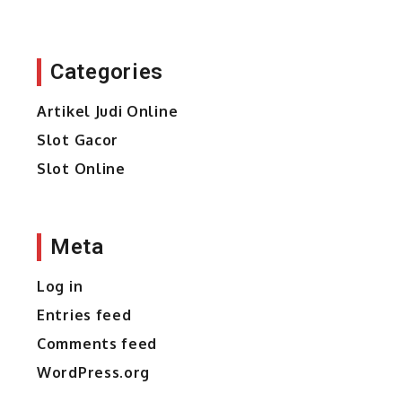
Categories
Artikel Judi Online
Slot Gacor
Slot Online
Meta
Log in
Entries feed
Comments feed
WordPress.org