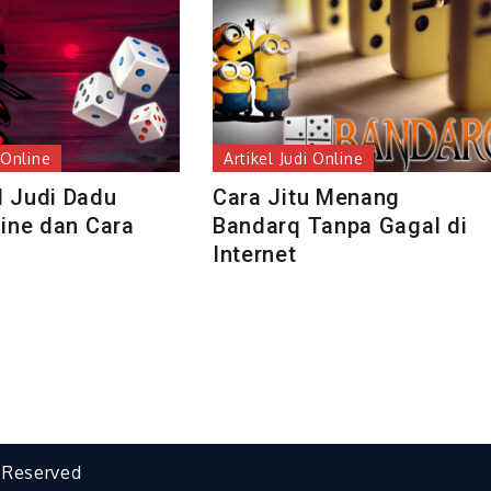
 Online
Artikel Judi Online
 Judi Dadu
Cara Jitu Menang
line dan Cara
Bandarq Tanpa Gagal di
Internet
s Reserved