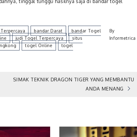
ahnya, tinggal tunggu hasilnya saja di bandar togel
 Terpercaya
Bandar Darat
Bandar Togel
By
line
Judi Togel Terpercaya
Situs
Informetrica
ongkong
Togel Online
Togel
SIMAK TEKNIK DRAGON TIGER YANG MEMBANTU
ANDA MENANG