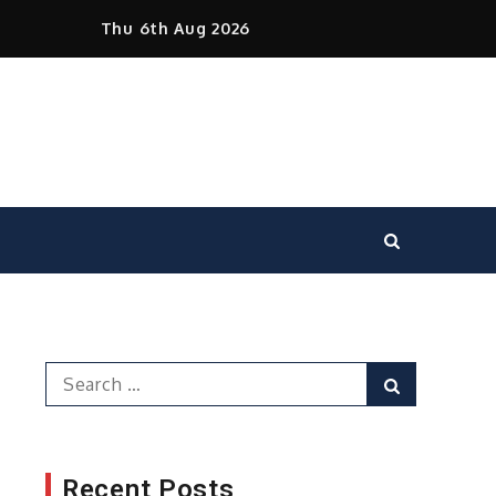
Home
Blog
Artikel
Slot
Hubungi
Thu 6th Aug 2026
Judi
Gacor
Kami
Online
Search
Search
for:
Recent Posts