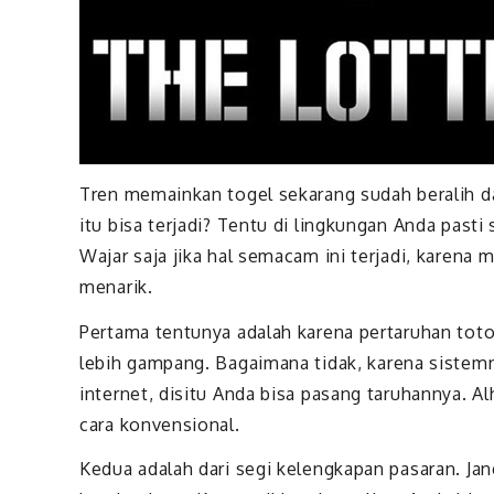
Tren memainkan togel sekarang sudah beralih da
itu bisa terjadi? Tentu di lingkungan Anda past
Wajar saja jika hal semacam ini terjadi, karena 
menarik.
Pertama tentunya adalah karena pertaruhan toto
lebih gampang. Bagaimana tidak, karena sistemny
internet, disitu Anda bisa pasang taruhannya. Al
cara konvensional.
Kedua adalah dari segi kelengkapan pasaran. Ja