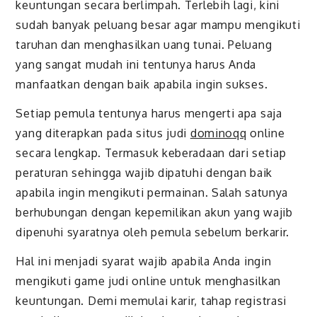
keuntungan secara berlimpah. Terlebih lagi, kini
sudah banyak peluang besar agar mampu mengikuti
taruhan dan menghasilkan uang tunai. Peluang
yang sangat mudah ini tentunya harus Anda
manfaatkan dengan baik apabila ingin sukses.
Setiap pemula tentunya harus mengerti apa saja
yang diterapkan pada situs judi
dominoqq
online
secara lengkap. Termasuk keberadaan dari setiap
peraturan sehingga wajib dipatuhi dengan baik
apabila ingin mengikuti permainan. Salah satunya
berhubungan dengan kepemilikan akun yang wajib
dipenuhi syaratnya oleh pemula sebelum berkarir.
Hal ini menjadi syarat wajib apabila Anda ingin
mengikuti game judi online untuk menghasilkan
keuntungan. Demi memulai karir, tahap registrasi