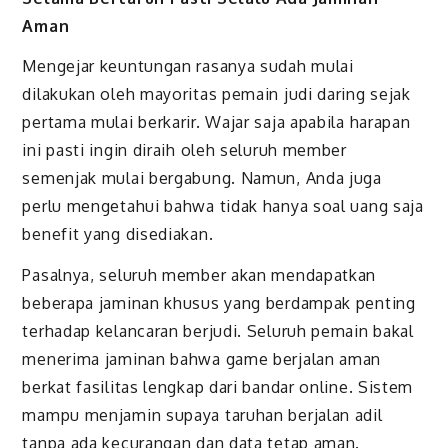
Aman
Mengejar keuntungan rasanya sudah mulai
dilakukan oleh mayoritas pemain judi daring sejak
pertama mulai berkarir. Wajar saja apabila harapan
ini pasti ingin diraih oleh seluruh member
semenjak mulai bergabung. Namun, Anda juga
perlu mengetahui bahwa tidak hanya soal uang saja
benefit yang disediakan.
Pasalnya, seluruh member akan mendapatkan
beberapa jaminan khusus yang berdampak penting
terhadap kelancaran berjudi. Seluruh pemain bakal
menerima jaminan bahwa game berjalan aman
berkat fasilitas lengkap dari bandar online. Sistem
mampu menjamin supaya taruhan berjalan adil
tanpa ada kecurangan dan data tetap aman.