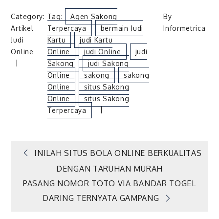
Category:
Tag:
Agen Sakong
By
Artikel
Terpercaya
Bermain Judi
Informetrica
Judi
Kartu
Judi Kartu
Online
Online
Judi Online
Judi
Sakong
Judi Sakong
Online
Sakong
Sakong
Online
Situs Sakong
Online
Situs Sakong
Terpercaya
Post
INILAH SITUS BOLA ONLINE BERKUALITAS
DENGAN TARUHAN MURAH
navigation
PASANG NOMOR TOTO VIA BANDAR TOGEL
DARING TERNYATA GAMPANG