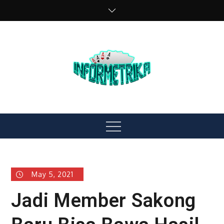
Skip
to
content
Menu
May 5, 2021
Jadi Member Sakong