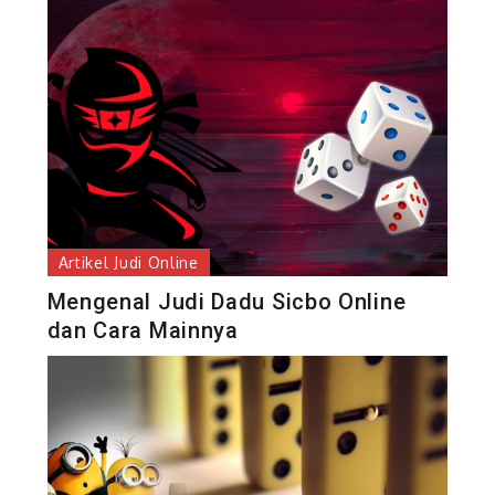
Artikel Judi Online
Mengenal Judi Dadu Sicbo Online
dan Cara Mainnya