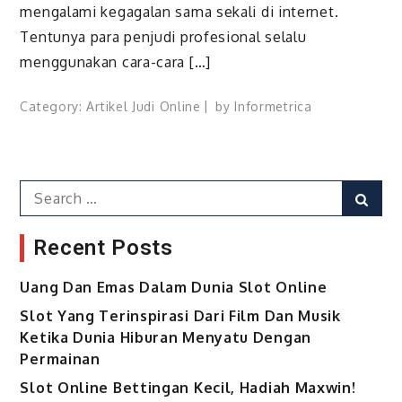
mengalami kegagalan sama sekali di internet.
Tentunya para penjudi profesional selalu
menggunakan cara-cara […]
Category:
Artikel Judi Online
by
Informetrica
Search
Sear
for:
Recent Posts
Uang Dan Emas Dalam Dunia Slot Online
Slot Yang Terinspirasi Dari Film Dan Musik
Ketika Dunia Hiburan Menyatu Dengan
Permainan
Slot Online Bettingan Kecil, Hadiah Maxwin!