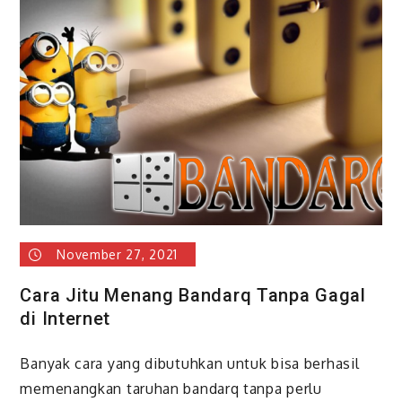
November 27, 2021
Cara Jitu Menang Bandarq Tanpa Gagal
di Internet
Banyak cara yang dibutuhkan untuk bisa berhasil
memenangkan taruhan bandarq tanpa perlu