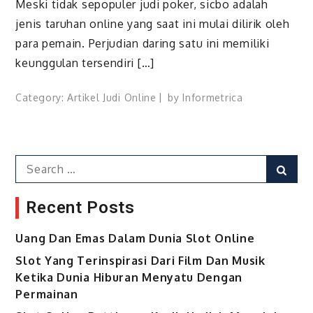
Meski tidak sepopuler judi poker, sicbo adalah
jenis taruhan online yang saat ini mulai dilirik oleh
para pemain. Perjudian daring satu ini memiliki
keunggulan tersendiri […]
Category:
Artikel Judi Online
by
Informetrica
Search
Sear
for:
Recent Posts
Uang Dan Emas Dalam Dunia Slot Online
Slot Yang Terinspirasi Dari Film Dan Musik
Ketika Dunia Hiburan Menyatu Dengan
Permainan