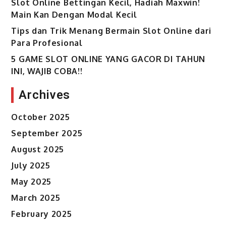
Slot Online Bettingan Kecil, Hadiah Maxwin!
Main Kan Dengan Modal Kecil
Tips dan Trik Menang Bermain Slot Online dari
Para Profesional
5 GAME SLOT ONLINE YANG GACOR DI TAHUN
INI, WAJIB COBA!!
Archives
October 2025
September 2025
August 2025
July 2025
May 2025
March 2025
February 2025